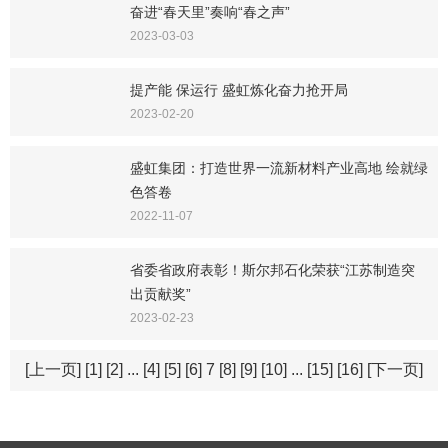
奋进“春天里”奏响“春之声”
2023-03-03
提产能 保运行 盛虹炼化奋力抢开局
2023-02-20
盛虹集团：打造世界一流新材料产业高地 绘就绿
色答卷
2022-11-07
省委省政府表彰！斯尔邦石化荣获“江苏制造突
出贡献奖”
2023-02-23
[上一页]
[1]
[2]
...
[4]
[5]
[6]
7
[8]
[9]
[10]
...
[15]
[16]
[下一页]