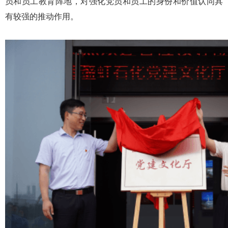
员和员工教育阵地，对强化党员和员工的身份和价值认同具
有较强的推动作用。