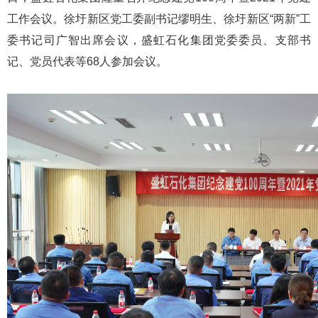
工作会议。徐圩新区党工委副书记缪明生、徐圩新区“两新”工
委书记司广智出席会议，盛虹石化集团党委委员、支部书
记、党员代表等68人参加会议。