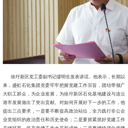
徐圩新区党工委副书记缪明生发表讲话。他表示，长期以
来，盛虹石化集团党委牢牢把握党建工作宗旨，团结带领广
大职工群众，为企业发展，为徐圩新区石化基地建设与连云
港市发展做出了突出贡献。对如何开展好下一步的工作，他
提出三点要求，一是要不断提高政治站位，全力践行非公企
业党组织的政治责任和历史使命；二是要抓紧抓好党建工作