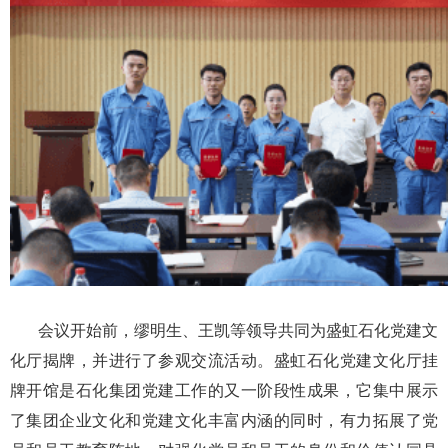
会议开始前，缪明生、王凯等领导共同为盛虹石化党建文
化厅揭牌，并进行了参观交流活动。盛虹石化党建文化厅挂
牌开馆是石化集团党建工作的又一阶段性成果，它集中展示
了集团企业文化和党建文化丰富内涵的同时，有力拓展了党