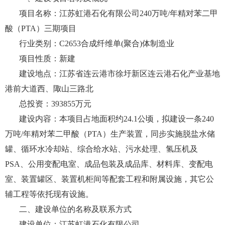
项目名称：江苏虹港石化有限公司240万吨/年精对苯二甲
酸（PTA）三期项目
行业类别：C2653合成纤维单(聚合)体制造业
项目性质：新建
建设地点：江苏省连云港市徐圩新区连云港石化产业基地
港前大道西、陬山三路北
总投资：393855万元
建设内容：本项目占地面积约24.1公顷，拟建设一条240
万吨/年精对苯二甲酸（PTA）生产装置，同步实施脱盐水储
罐、循环水冷却站、综合给水站、污水处理、氢压机及
PSA、公用变配电室、成品包装及成品库、材料库、变配电
室、装置罐区、装置机柜间等配套工程和附属设施，其它公
辅工程等依托现有设施。
二、建设单位的名称及联系方式
建设单位：江苏虹港石化有限公司